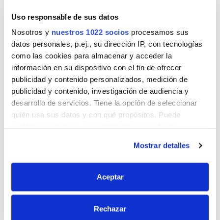
Uso responsable de sus datos
Nombre
Nosotros y
nuestros 1022 socios
procesamos sus
datos personales, p.ej., su dirección IP, con tecnologías
como las cookies para almacenar y acceder la
información en su dispositivo con el fin de ofrecer
Correo
publicidad y contenido personalizados, medición de
publicidad y contenido, investigación de audiencia y
desarrollo de servicios. Tiene la opción de seleccionar
quién usa sus datos y con qué propósitos. Puede
Sitio web
cambiar o retirar su consentimiento en cualquier
momento desde la Declaración de cookies o clicando en
Mostrar detalles
el Menú de consentimiento.
Si lo permite, también quisiéramos:
Aceptar
Recopilar información sobre su ubicación
geográfica que puede tener una precisión de varios
Rechazar
metros