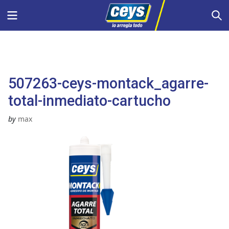
Saltar
Menu
S
al
contenido
507263-ceys-montack_agarre-
total-inmediato-cartucho
by
max