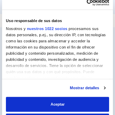
PEGAR Y FIJAR
REPARAR
SELLAR
Uso responsable de sus datos
Nosotros y
nuestros 1022 socios
procesamos sus
datos personales, p.ej., su dirección IP, con tecnologías
como las cookies para almacenar y acceder la
información en su dispositivo con el fin de ofrecer
Ceys
publicidad y contenido personalizados, medición de
Sobre Ceys
publicidad y contenido, investigación de audiencia y
desarrollo de servicios. Tiene la opción de seleccionar
Manualidades
quién usa sus datos y con qué propósitos. Puede
Bricolaje
cambiar o retirar su consentimiento en cualquier
momento desde la Declaración de cookies o clicando en
Sostenibilidad
Mostrar detalles
el Menú de consentimiento.
Contacto
Si lo permite, también quisiéramos:
Aceptar
Recopilar información sobre su ubicación
Nuestros Productos