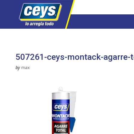
Saltar
al
contenido
507261-ceys-montack-agarre-to
by
max