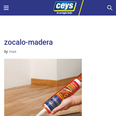
Saltar
Menu
S
al
contenido
zocalo-madera
by
max