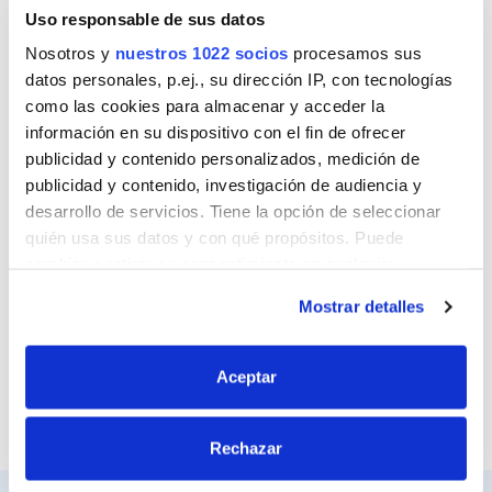
Nombre
Uso responsable de sus datos
Nosotros y
nuestros 1022 socios
procesamos sus
datos personales, p.ej., su dirección IP, con tecnologías
como las cookies para almacenar y acceder la
Correo
información en su dispositivo con el fin de ofrecer
publicidad y contenido personalizados, medición de
publicidad y contenido, investigación de audiencia y
desarrollo de servicios. Tiene la opción de seleccionar
Sitio web
quién usa sus datos y con qué propósitos. Puede
cambiar o retirar su consentimiento en cualquier
momento desde la Declaración de cookies o clicando en
Mostrar detalles
el Menú de consentimiento.
Si lo permite, también quisiéramos:
Aceptar
Recopilar información sobre su ubicación
geográfica que puede tener una precisión de varios
Rechazar
metros
Identificar su dispositivo analizándolo activamente