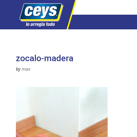
Saltar
al
contenido
zocalo-madera
by
max