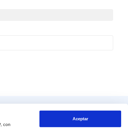
Productos
Contacto
tos
Blvd. Toluca No. 49 y 51.
Aceptar
P, con
Colonia San Andrés Atoto