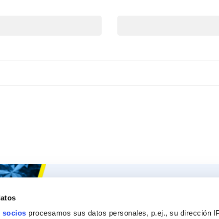
Correo
Ceys
Nuestros 
datos
Sobre Ceys
Produc
 socios
procesamos sus datos personales, p.ej., su dirección I