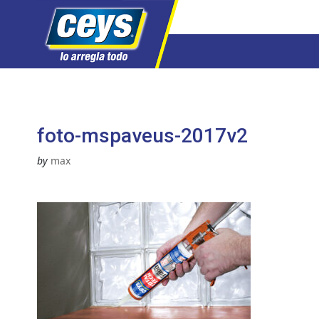
Saltar
al
contenido
foto-mspaveus-2017v2
by
max