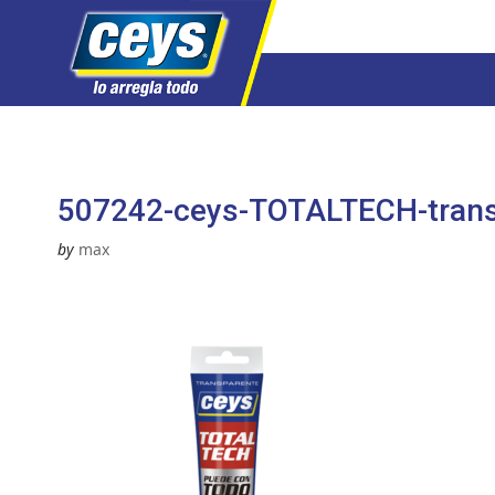
Saltar
al
contenido
507242-ceys-TOTALTECH-tran
by
max