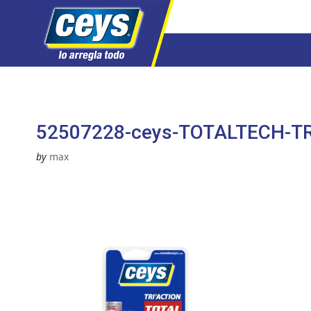
Saltar
al
contenido
52507228-ceys-TOTALTECH-T
by
max