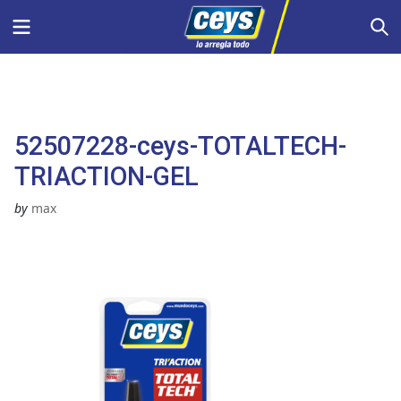
Saltar
Menu
S
al
contenido
52507228-ceys-TOTALTECH-
TRIACTION-GEL
by
max