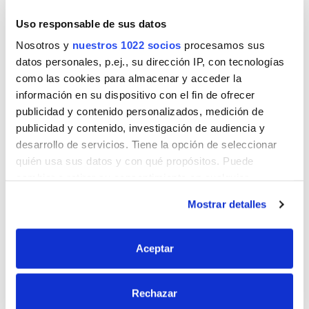
Uso responsable de sus datos
Nombre
Nosotros y
nuestros 1022 socios
procesamos sus
datos personales, p.ej., su dirección IP, con tecnologías
como las cookies para almacenar y acceder la
información en su dispositivo con el fin de ofrecer
Correo
publicidad y contenido personalizados, medición de
publicidad y contenido, investigación de audiencia y
desarrollo de servicios. Tiene la opción de seleccionar
quién usa sus datos y con qué propósitos. Puede
Sitio web
cambiar o retirar su consentimiento en cualquier
momento desde la Declaración de cookies o clicando en
Mostrar detalles
el Menú de consentimiento.
Si lo permite, también quisiéramos:
Aceptar
Recopilar información sobre su ubicación
geográfica que puede tener una precisión de varios
Rechazar
metros