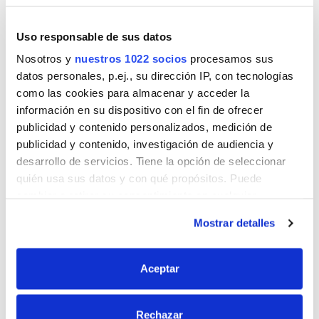
Uso responsable de sus datos
Nosotros y
nuestros 1022 socios
procesamos sus
Nombre
datos personales, p.ej., su dirección IP, con tecnologías
como las cookies para almacenar y acceder la
información en su dispositivo con el fin de ofrecer
Correo
publicidad y contenido personalizados, medición de
publicidad y contenido, investigación de audiencia y
desarrollo de servicios. Tiene la opción de seleccionar
quién usa sus datos y con qué propósitos. Puede
Sitio web
cambiar o retirar su consentimiento en cualquier
momento desde la Declaración de cookies o clicando en
Mostrar detalles
el Menú de consentimiento.
Si lo permite, también quisiéramos:
Aceptar
Recopilar información sobre su ubicación
geográfica que puede tener una precisión de varios
Rechazar
metros