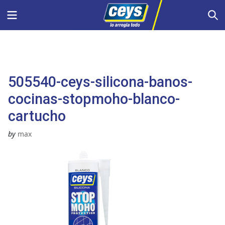
Saltar
Menu
S
al
contenido
505540-ceys-silicona-banos-
cocinas-stopmoho-blanco-
cartucho
by
max