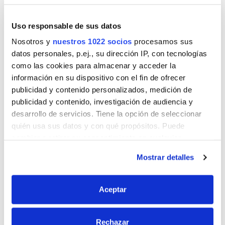
Uso responsable de sus datos
Nosotros y
nuestros 1022 socios
procesamos sus
Nombre
datos personales, p.ej., su dirección IP, con tecnologías
como las cookies para almacenar y acceder la
información en su dispositivo con el fin de ofrecer
Correo
publicidad y contenido personalizados, medición de
publicidad y contenido, investigación de audiencia y
desarrollo de servicios. Tiene la opción de seleccionar
quién usa sus datos y con qué propósitos. Puede
Sitio web
cambiar o retirar su consentimiento en cualquier
momento desde la Declaración de cookies o clicando en
Mostrar detalles
el Menú de consentimiento.
Si lo permite, también quisiéramos:
Aceptar
Recopilar información sobre su ubicación
geográfica que puede tener una precisión de varios
Rechazar
metros