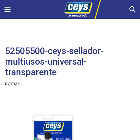
Saltar
Menu
S
al
contenido
52505500-ceys-sellador-
multiusos-universal-
transparente
by
max