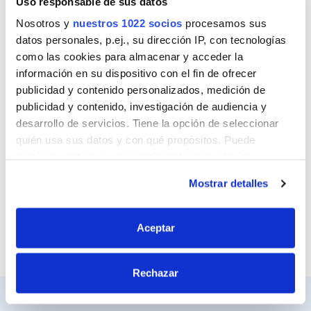
Uso responsable de sus datos
Nombre
Nosotros y
nuestros 1022 socios
procesamos sus
datos personales, p.ej., su dirección IP, con tecnologías
como las cookies para almacenar y acceder la
Correo
información en su dispositivo con el fin de ofrecer
publicidad y contenido personalizados, medición de
publicidad y contenido, investigación de audiencia y
desarrollo de servicios. Tiene la opción de seleccionar
Sitio web
quién usa sus datos y con qué propósitos. Puede
cambiar o retirar su consentimiento en cualquier
momento desde la Declaración de cookies o clicando en
Mostrar detalles
el Menú de consentimiento.
Si lo permite, también quisiéramos:
Aceptar
Recopilar información sobre su ubicación
geográfica que puede tener una precisión de varios
Rechazar
metros
Identificar su dispositivo analizándolo activamente
para buscar características específicas (huellas