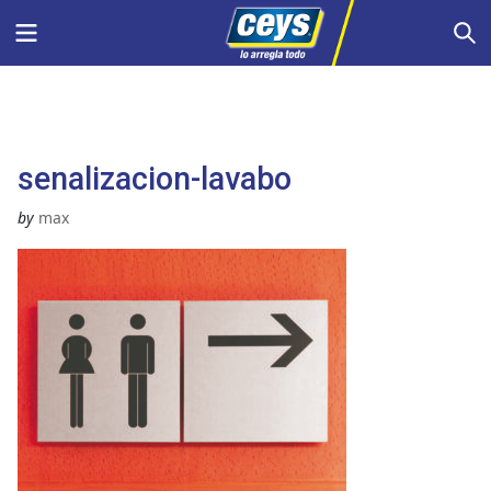
Saltar
Menu
S
al
contenido
senalizacion-lavabo
by
max