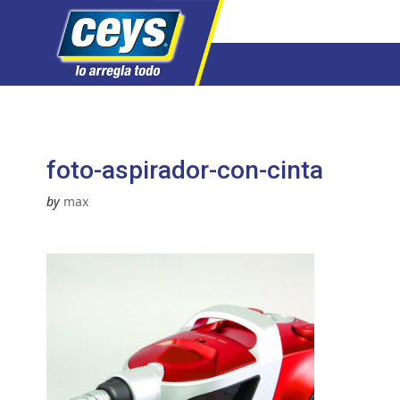
Saltar
al
contenido
foto-aspirador-con-cinta
by
max