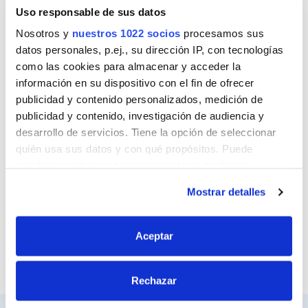
Nombre
Uso responsable de sus datos
Nosotros y
nuestros 1022 socios
procesamos sus
datos personales, p.ej., su dirección IP, con tecnologías
como las cookies para almacenar y acceder la
Correo
información en su dispositivo con el fin de ofrecer
publicidad y contenido personalizados, medición de
publicidad y contenido, investigación de audiencia y
desarrollo de servicios. Tiene la opción de seleccionar
Sitio web
quién usa sus datos y con qué propósitos. Puede
cambiar o retirar su consentimiento en cualquier
momento desde la Declaración de cookies o clicando en
Mostrar detalles
el Menú de consentimiento.
Si lo permite, también quisiéramos:
Aceptar
Recopilar información sobre su ubicación
geográfica que puede tener una precisión de varios
Rechazar
metros
Identificar su dispositivo analizándolo activamente