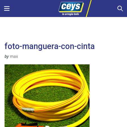
Saltar
Menu
S
al
contenido
foto-manguera-con-cinta
by
max