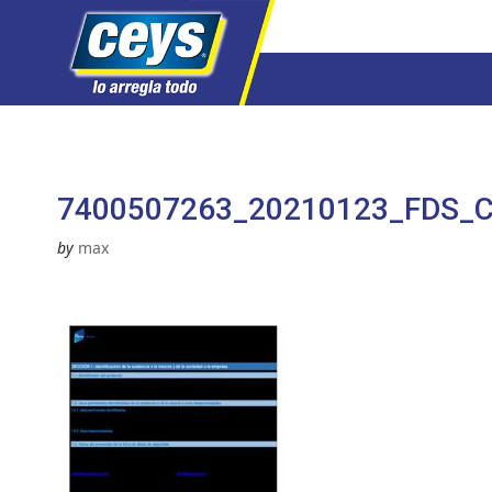
Saltar
al
contenido
7400507263_20210123_FDS_
by
max