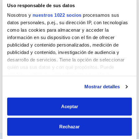
Nombre
Uso responsable de sus datos
Nosotros y
nuestros 1022 socios
procesamos sus
datos personales, p.ej., su dirección IP, con tecnologías
como las cookies para almacenar y acceder la
Correo
información en su dispositivo con el fin de ofrecer
publicidad y contenido personalizados, medición de
publicidad y contenido, investigación de audiencia y
desarrollo de servicios. Tiene la opción de seleccionar
Sitio web
quién usa sus datos y con qué propósitos. Puede
cambiar o retirar su consentimiento en cualquier
momento desde la Declaración de cookies o clicando en
Mostrar detalles
el Menú de consentimiento.
Si lo permite, también quisiéramos:
Aceptar
Recopilar información sobre su ubicación
geográfica que puede tener una precisión de varios
Rechazar
metros
Identificar su dispositivo analizándolo activamente