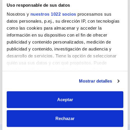
Nombre
Uso responsable de sus datos
Nosotros y
nuestros 1022 socios
procesamos sus
datos personales, p.ej., su dirección IP, con tecnologías
como las cookies para almacenar y acceder la
Correo
información en su dispositivo con el fin de ofrecer
publicidad y contenido personalizados, medición de
publicidad y contenido, investigación de audiencia y
desarrollo de servicios. Tiene la opción de seleccionar
Sitio web
quién usa sus datos y con qué propósitos. Puede
cambiar o retirar su consentimiento en cualquier
momento desde la Declaración de cookies o clicando en
Mostrar detalles
el Menú de consentimiento.
Si lo permite, también quisiéramos:
Aceptar
Recopilar información sobre su ubicación
geográfica que puede tener una precisión de varios
Rechazar
metros
Identificar su dispositivo analizándolo activamente