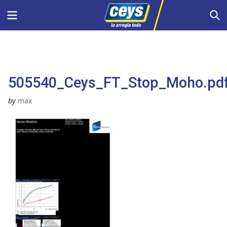
Saltar
Menu
S
al
contenido
505540_Ceys_FT_Stop_Moho.pd
by
max