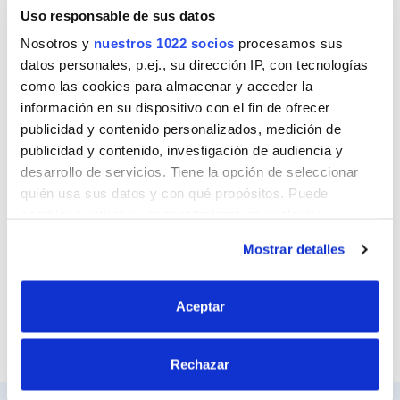
Nombre
Uso responsable de sus datos
Nosotros y
nuestros 1022 socios
procesamos sus
datos personales, p.ej., su dirección IP, con tecnologías
como las cookies para almacenar y acceder la
Correo
información en su dispositivo con el fin de ofrecer
publicidad y contenido personalizados, medición de
publicidad y contenido, investigación de audiencia y
desarrollo de servicios. Tiene la opción de seleccionar
Sitio web
quién usa sus datos y con qué propósitos. Puede
cambiar o retirar su consentimiento en cualquier
momento desde la Declaración de cookies o clicando en
Mostrar detalles
el Menú de consentimiento.
Si lo permite, también quisiéramos:
Aceptar
Recopilar información sobre su ubicación
geográfica que puede tener una precisión de varios
Rechazar
metros
Identificar su dispositivo analizándolo activamente