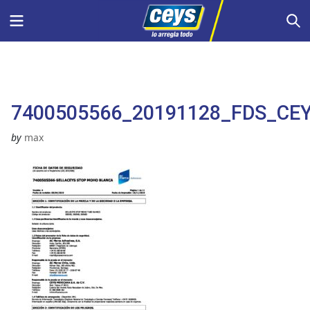
Saltar
Menu
S
al
contenido
7400505566_20191128_FDS_C
by
max