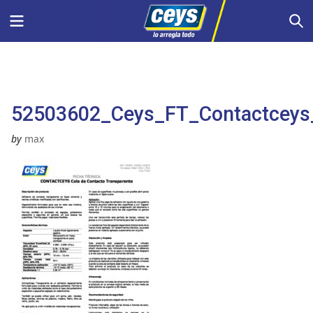
Saltar
Menu
S
al
contenido
52503602_Ceys_FT_Contactceys_
by
max