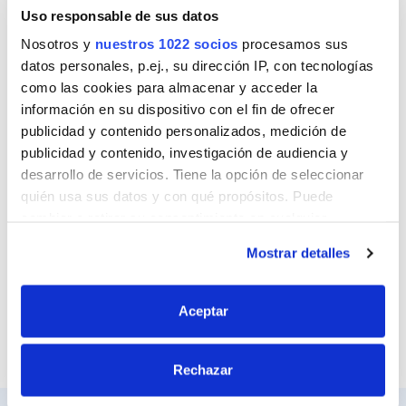
Nombre
Uso responsable de sus datos
Nosotros y
nuestros 1022 socios
procesamos sus
datos personales, p.ej., su dirección IP, con tecnologías
como las cookies para almacenar y acceder la
Correo
información en su dispositivo con el fin de ofrecer
publicidad y contenido personalizados, medición de
publicidad y contenido, investigación de audiencia y
desarrollo de servicios. Tiene la opción de seleccionar
Sitio web
quién usa sus datos y con qué propósitos. Puede
cambiar o retirar su consentimiento en cualquier
momento desde la Declaración de cookies o clicando en
Mostrar detalles
el Menú de consentimiento.
Si lo permite, también quisiéramos:
Aceptar
Recopilar información sobre su ubicación
geográfica que puede tener una precisión de varios
Rechazar
metros
Identificar su dispositivo analizándolo activamente