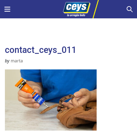
Saltar
Menu
S
al
contenido
contact_ceys_011
by
marta