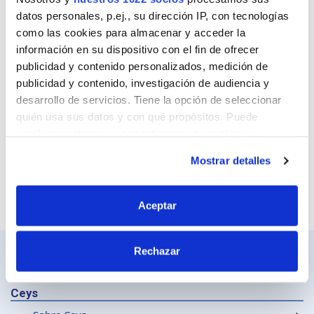
Correo
datos personales, p.ej., su dirección IP, con tecnologías
como las cookies para almacenar y acceder la
información en su dispositivo con el fin de ofrecer
publicidad y contenido personalizados, medición de
Sitio web
publicidad y contenido, investigación de audiencia y
desarrollo de servicios. Tiene la opción de seleccionar
quién usa sus datos y con qué propósitos. Puede
cambiar o retirar su consentimiento en cualquier
momento desde la Declaración de cookies o clicando en
Mostrar detalles
el Menú de consentimiento.
Si lo permite, también quisiéramos:
Aceptar
Recopilar información sobre su ubicación
geográfica que puede tener una precisión de varios
Rechazar
metros
Identificar su dispositivo analizándolo activamente
para buscar características específicas (huellas
Ceys
digitales)