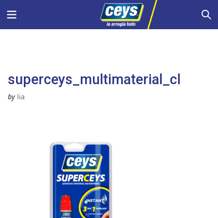
Saltar
Menu
S
al
contenido
superceys_multimaterial_cl
by
lia