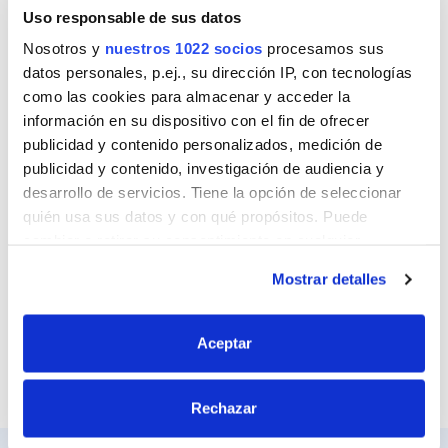
Nombre
Uso responsable de sus datos
Nosotros y
nuestros 1022 socios
procesamos sus
datos personales, p.ej., su dirección IP, con tecnologías
como las cookies para almacenar y acceder la
Correo
información en su dispositivo con el fin de ofrecer
publicidad y contenido personalizados, medición de
publicidad y contenido, investigación de audiencia y
desarrollo de servicios. Tiene la opción de seleccionar
Sitio web
quién usa sus datos y con qué propósitos. Puede
cambiar o retirar su consentimiento en cualquier
momento desde la Declaración de cookies o clicando en
Mostrar detalles
el Menú de consentimiento.
Si lo permite, también quisiéramos:
Aceptar
Recopilar información sobre su ubicación
geográfica que puede tener una precisión de varios
Rechazar
metros
Identificar su dispositivo analizándolo activamente