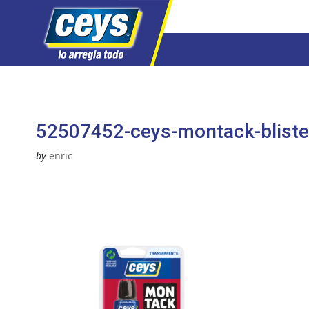
Saltar
al
contenido
52507452-ceys-montack-bliste
by
enric