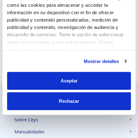
como las cookies para almacenar y acceder la
información en su dispositivo con el fin de ofrecer
Sitio web
publicidad y contenido personalizados, medición de
publicidad y contenido, investigación de audiencia y
desarrollo de servicios. Tiene la opción de seleccionar
quién usa sus datos y con qué propósitos. Puede
cambiar o retirar su consentimiento en cualquier
momento desde la Declaración de cookies o clicando en
Mostrar detalles
el Menú de consentimiento.
Si lo permite, también quisiéramos:
Aceptar
Recopilar información sobre su ubicación
geográfica que puede tener una precisión de varios
Rechazar
metros
Identificar su dispositivo analizándolo activamente
Ceys
para buscar características específicas (huellas
Sobre Ceys
digitales)
Manualidades
Obtenga más información sobre cómo se procesan sus