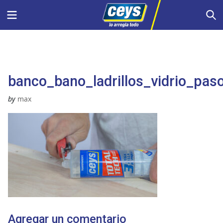
Saltar
Menu
S
al
contenido
banco_bano_ladrillos_vidrio_pas
by
max
Agregar un comentario