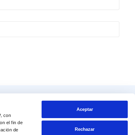
Productos
Contacto
tos
Blvd. Toluca No. 49 y 51.
Aceptar
P, con
Colonia San Andrés Atoto
endador
Naucalpan de Juárez, Edo. de Mex.
n el fin de
Rechazar
C.P. 53500
gación de
a al experto