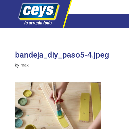
Saltar
al
contenido
bandeja_diy_paso5-4.jpeg
by
max