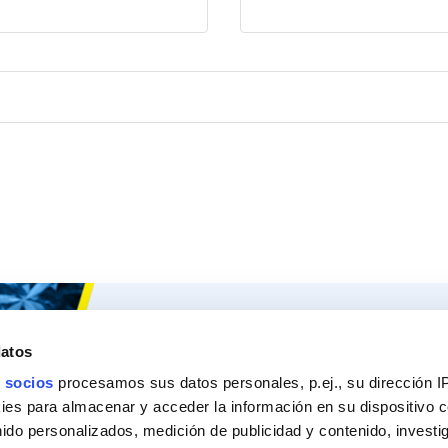
Ceys
Nuestros 
datos
Sobre Ceys
Produc
 socios
procesamos sus datos personales, p.ej., su dirección I
Manualidades
Recom
es para almacenar y acceder la información en su dispositivo co
nido personalizados, medición de publicidad y contenido, investi
Bricolaje
Pregunt