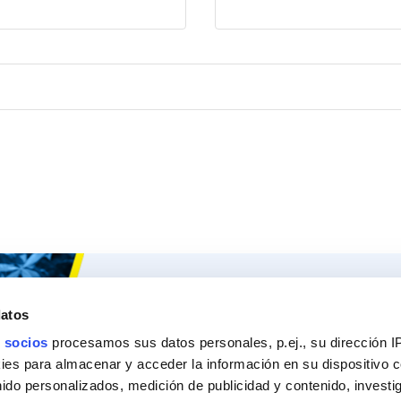
Ceys
Nuestros 
datos
Sobre Ceys
Produc
 socios
procesamos sus datos personales, p.ej., su dirección I
Manualidades
Recom
es para almacenar y acceder la información en su dispositivo co
nido personalizados, medición de publicidad y contenido, investi
Bricolaje
Pregunt