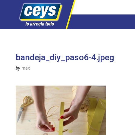
Saltar
al
contenido
bandeja_diy_paso6-4.jpeg
by
max