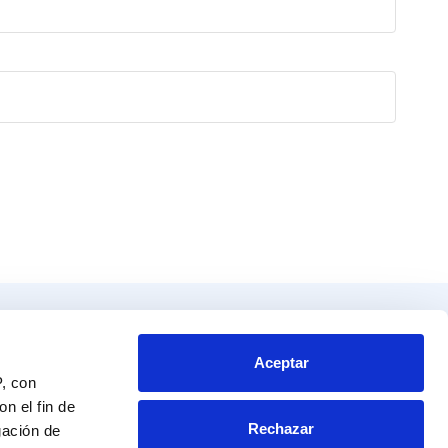
Productos
Contacto
tos
Blvd. Toluca No. 49 y 51.
Aceptar
P, con
Colonia San Andrés Atoto
endador
Naucalpan de Juárez, Edo. de Mex.
n el fin de
Rechazar
C.P. 53500
gación de
a al experto