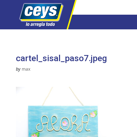
Saltar
al
contenido
cartel_sisal_paso7.jpeg
by
max