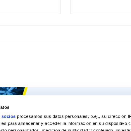
Ceys
Nuestros 
datos
Sobre Ceys
Produc
 socios
procesamos sus datos personales, p.ej., su dirección I
Manualidades
Recom
es para almacenar y acceder la información en su dispositivo co
nido personalizados, medición de publicidad y contenido, investi