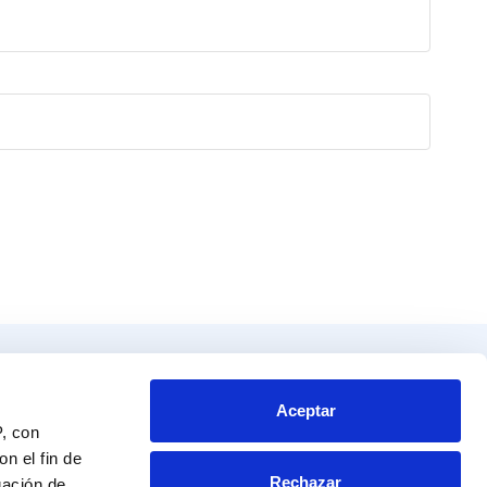
Productos
Contacto
tos
Blvd. Toluca No. 49 y 51.
Aceptar
P, con
Colonia San Andrés Atoto
endador
Naucalpan de Juárez, Edo. de Mex.
n el fin de
Rechazar
C.P. 53500
gación de