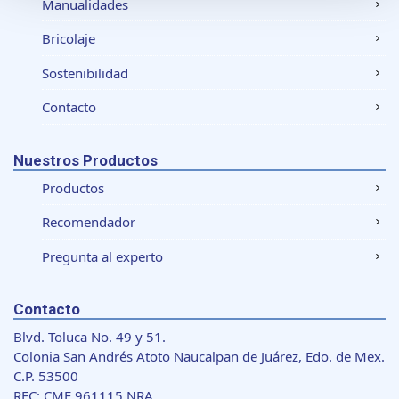
Manualidades
datos personales y establezca sus preferencias en la
Bricolaje
sección de datos
. Puede cambiar o retirar su
consentimiento en cualquier momento en la Declaración
Sostenibilidad
de cookies.
Contacto
Las cookies de este sitio web se usan para personalizar
el contenido y los anuncios, ofrecer funciones de redes
Nuestros Productos
sociales y analizar el tráfico. Además, compartimos
Productos
información sobre el uso que haga del sitio web con
nuestros partners de redes sociales, publicidad y análisis
Recomendador
web, quienes pueden combinarla con otra información
que les haya proporcionado o que hayan recopilado a
Pregunta al experto
partir del uso que haya hecho de sus servicios.
Contacto
Blvd. Toluca No. 49 y 51.
Colonia San Andrés Atoto Naucalpan de Juárez, Edo. de Mex.
C.P. 53500
RFC: CME 961115 NRA