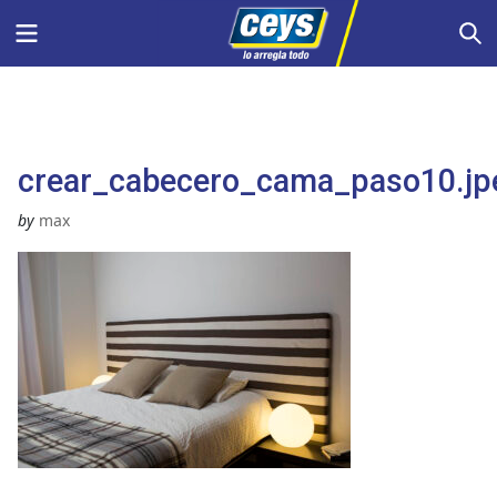
Saltar
Menu
S
al
contenido
crear_cabecero_cama_paso10.jp
by
max