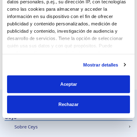
datos personales, p.ej., su dirección IP, con tecnologías
como las cookies para almacenar y acceder la
información en su dispositivo con el fin de ofrecer
publicidad y contenido personalizados, medición de
Sitio web
publicidad y contenido, investigación de audiencia y
desarrollo de servicios. Tiene la opción de seleccionar
quién usa sus datos y con qué propósitos. Puede
cambiar o retirar su consentimiento en cualquier
momento desde la Declaración de cookies o clicando en
Mostrar detalles
el Menú de consentimiento.
Si lo permite, también quisiéramos:
Aceptar
Recopilar información sobre su ubicación
geográfica que puede tener una precisión de varios
Rechazar
metros
Identificar su dispositivo analizándolo activamente
Ceys
para buscar características específicas (huellas
Sobre Ceys
digitales)
Obtenga más información sobre cómo se procesan sus