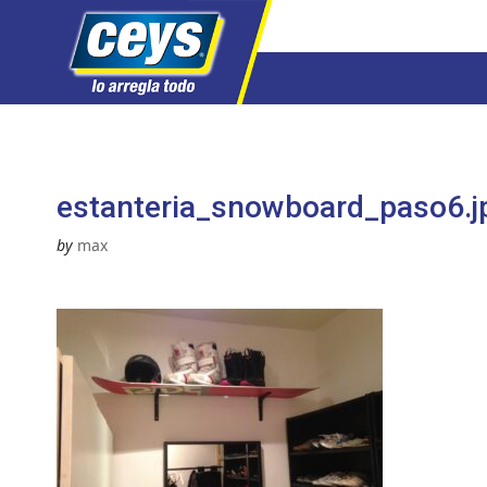
Saltar
al
contenido
estanteria_snowboard_paso6.j
by
max