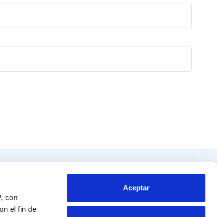
Productos
Contacto
tos
Blvd. Toluca No. 49 y 51.
Aceptar
P, con
Colonia San Andrés Atoto
endador
Naucalpan de Juárez, Edo. de Mex.
n el fin de