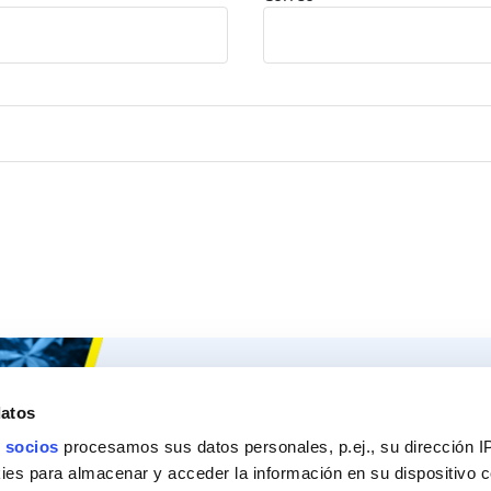
Ceys
Nuestros 
datos
Sobre Ceys
Produc
 socios
procesamos sus datos personales, p.ej., su dirección I
Manualidades
Recom
es para almacenar y acceder la información en su dispositivo co