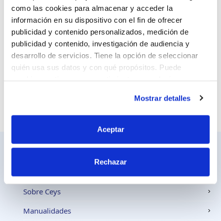
como las cookies para almacenar y acceder la
información en su dispositivo con el fin de ofrecer
Sitio web
publicidad y contenido personalizados, medición de
publicidad y contenido, investigación de audiencia y
desarrollo de servicios. Tiene la opción de seleccionar
quién usa sus datos y con qué propósitos. Puede
cambiar o retirar su consentimiento en cualquier
momento desde la Declaración de cookies o clicando en
Mostrar detalles
el Menú de consentimiento.
Si lo permite, también quisiéramos:
Aceptar
Recopilar información sobre su ubicación
geográfica que puede tener una precisión de varios
Rechazar
metros
Identificar su dispositivo analizándolo activamente
Ceys
para buscar características específicas (huellas
Sobre Ceys
digitales)
Manualidades
Obtenga más información sobre cómo se procesan sus