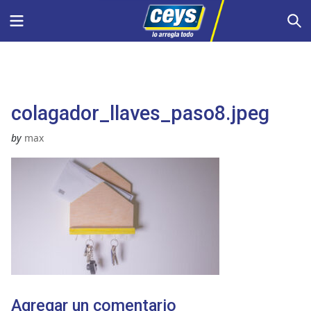
Saltar
Menu
S
al
contenido
colagador_llaves_paso8.jpeg
by
max
Agregar un comentario