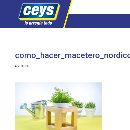
Saltar
al
contenido
como_hacer_macetero_nordic
by
max