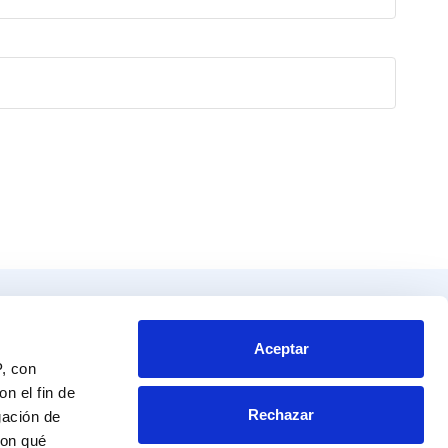
Productos
Contacto
tos
Blvd. Toluca No. 49 y 51.
Aceptar
P, con
Colonia San Andrés Atoto
endador
Naucalpan de Juárez, Edo. de Mex.
n el fin de
Rechazar
C.P. 53500
gación de
a al experto
RFC: CME 961115 NRA
con qué