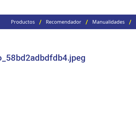
Productos
Recomendador
Manualidades
o_58bd2adbdfdb4.jpeg