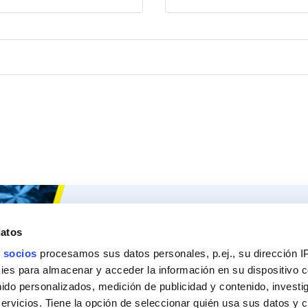
Ceys
Nuestros 
datos
Sobre Ceys
Produc
 socios
procesamos sus datos personales, p.ej., su dirección I
Manualidades
Recom
es para almacenar y acceder la información en su dispositivo co
nido personalizados, medición de publicidad y contenido, investi
Bricolaje
Pregunt
servicios. Tiene la opción de seleccionar quién usa sus datos y 