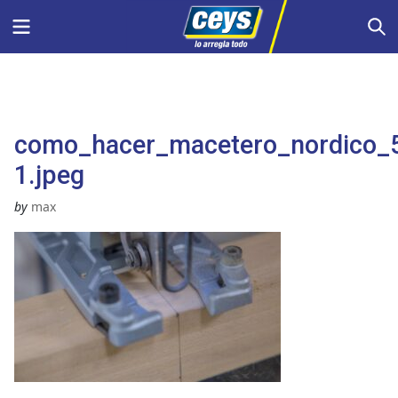
Saltar
Menu
S
al
contenido
como_hacer_macetero_nordico_
1.jpeg
by
max