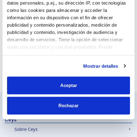
datos personales, p.ej., su dirección IP, con tecnologías
como las cookies para almacenar y acceder la
información en su dispositivo con el fin de ofrecer
publicidad y contenido personalizados, medición de
Sitio web
publicidad y contenido, investigación de audiencia y
desarrollo de servicios. Tiene la opción de seleccionar
quién usa sus datos y con qué propósitos. Puede
cambiar o retirar su consentimiento en cualquier
momento desde la Declaración de cookies o clicando en
Mostrar detalles
el Menú de consentimiento.
Si lo permite, también quisiéramos:
Aceptar
Recopilar información sobre su ubicación
geográfica que puede tener una precisión de varios
Rechazar
metros
Identificar su dispositivo analizándolo activamente
Ceys
para buscar características específicas (huellas
digitales)
Sobre Ceys