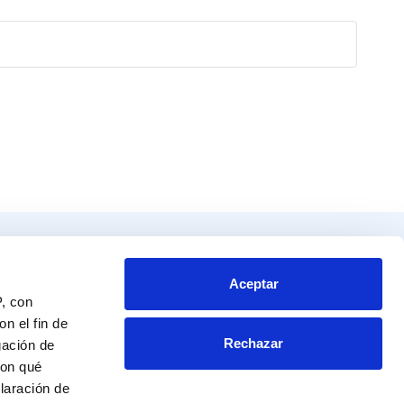
Productos
Contacto
tos
Blvd. Toluca No. 49 y 51.
Aceptar
P, con
Colonia San Andrés Atoto
endador
Naucalpan de Juárez, Edo. de Mex.
n el fin de
Rechazar
C.P. 53500
gación de
a al experto
RFC: CME 961115 NRA
con qué
laración de
Información al cliente