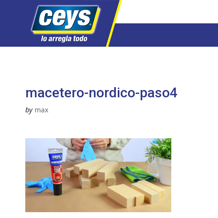
Saltar
al
contenido
macetero-nordico-paso4
by
max