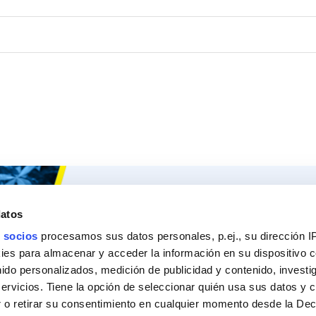
Ceys
Nuestros 
datos
Sobre Ceys
Produc
 socios
procesamos sus datos personales, p.ej., su dirección I
Manualidades
Recom
es para almacenar y acceder la información en su dispositivo co
nido personalizados, medición de publicidad y contenido, investi
Bricolaje
Pregunt
servicios. Tiene la opción de seleccionar quién usa sus datos y 
Sostenibilidad
 o retirar su consentimiento en cualquier momento desde la Dec