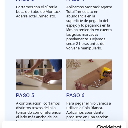
Cortamos con el cúter la
Aplicamos Montack Agarre
boca del tubo de Montack
Total Inmediato en
Agarre Total Inmediato.
abundancia en la
superficie de pegado del
espejo y lo pegamos en la
lámina teniendo en cuenta
las guías marcadas
previamente. Dejamos
secar 2 horas antes de
volver a manipularlo.
PASO 5
PASO 6
A continuación, cortamos
Para pegar el hilo vamos a
distintos trozos del hilo
utilizar la Cola Blanca.
tomando como referencia
Aplicamos abundante
el lado más ancho de los
producto en una sección
listones de madera.
del listón de madera.