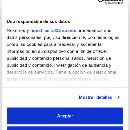
Uso responsable de sus datos
Nosotros y
nuestros 1022 socios
procesamos sus
datos personales, p.ej., su dirección IP, con tecnologías
PASO 7
PASO 8
como las cookies para almacenar y acceder la
Sujetamos el hilo en un
Repetimos el proceso
información en su dispositivo con el fin de ofrecer
extremo del listón, lo
hasta cubrir toda la
publicidad y contenido personalizados, medición de
reseguimos con el dedo y
superficie y hacemos lo
sujetamos el otro extremo
mismo con el resto de
publicidad y contenido, investigación de audiencia y
para que quede bien
listones. Pondremos peso
desarrollo de servicios. Tiene la opción de seleccionar
pegado a la superficie.
encima para mejorar el
proceso de pegado.
quién usa sus datos y con qué propósitos. Puede
cambiar o retirar su consentimiento en cualquier
momento desde la Declaración de cookies o clicando en
Mostrar detalles
el Menú de consentimiento.
Si lo permite, también quisiéramos:
Aceptar
Recopilar información sobre su ubicación
PASO 9
PASO 10
geográfica que puede tener una precisión de varios