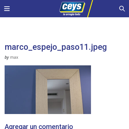
Saltar
Menu
S
al
contenido
marco_espejo_paso11.jpeg
by
max
Agregar un comentario