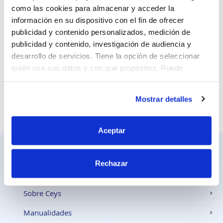
como las cookies para almacenar y acceder la
información en su dispositivo con el fin de ofrecer
Sitio web
publicidad y contenido personalizados, medición de
publicidad y contenido, investigación de audiencia y
desarrollo de servicios. Tiene la opción de seleccionar
quién usa sus datos y con qué propósitos. Puede
cambiar o retirar su consentimiento en cualquier
momento desde la Declaración de cookies o clicando en
Mostrar detalles
el Menú de consentimiento.
Si lo permite, también quisiéramos:
Aceptar
Recopilar información sobre su ubicación
geográfica que puede tener una precisión de varios
Rechazar
metros
Identificar su dispositivo analizándolo activamente
Ceys
para buscar características específicas (huellas
Sobre Ceys
digitales)
Manualidades
Obtenga más información sobre cómo se procesan sus