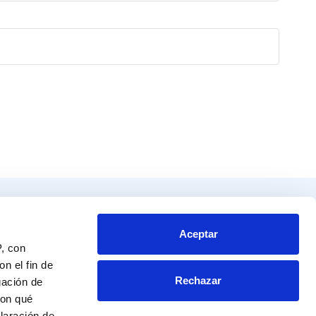
Productos
Contacto
tos
Blvd. Toluca No. 49 y 51.
Aceptar
P, con
Colonia San Andrés Atoto
endador
Naucalpan de Juárez, Edo. de Mex.
n el fin de
Rechazar
C.P. 53500
gación de
a al experto
RFC: CME 961115 NRA
con qué
laración de