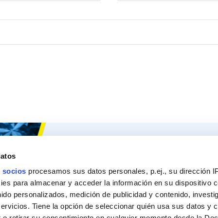
Ceys
Nuestros 
datos
Sobre Ceys
Produc
 socios
procesamos sus datos personales, p.ej., su dirección I
Manualidades
Recom
es para almacenar y acceder la información en su dispositivo co
nido personalizados, medición de publicidad y contenido, investi
Bricolaje
Pregunt
servicios. Tiene la opción de seleccionar quién usa sus datos y 
 o retirar su consentimiento en cualquier momento desde la Dec