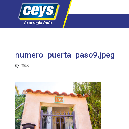
Saltar
al
contenido
numero_puerta_paso9.jpeg
by
max