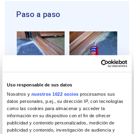
Paso a paso
PASO 1
PASO 2
Antes de empezar,
A continuación cortamos
debemos limpiar bien la
la boca del cartucho con
Uso responsable de sus datos
junta que vamos a rellenar.
un cutter y lo ponemos en
la pistola aplicadora.
Nosotros y
nuestros 1022 socios
procesamos sus
Aplicamos Total Tech
rellenando el hueco de la
datos personales, p.ej., su dirección IP, con tecnologías
junta.
como las cookies para almacenar y acceder la
información en su dispositivo con el fin de ofrecer
publicidad y contenido personalizados, medición de
publicidad y contenido, investigación de audiencia y