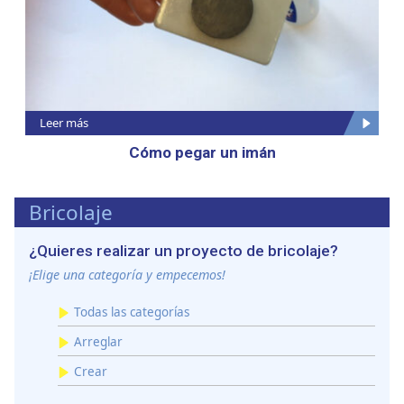
Las cookies de este sitio web se usan para personalizar
el contenido y los anuncios, ofrecer funciones de redes
sociales y analizar el tráfico. Además, compartimos
información sobre el uso que haga del sitio web con
nuestros partners de redes sociales, publicidad y análisis
Leer más
web, quienes pueden combinarla con otra información
Cómo pegar un imán
que les haya proporcionado o que hayan recopilado a
partir del uso que haya hecho de sus servicios.
Bricolaje
¿Quieres realizar un proyecto de bricolaje?
¡Elige una categoría y empecemos!
Todas las categorías
Arreglar
Crear