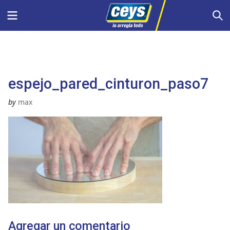
Saltar
Menu
S
al
contenido
espejo_pared_cinturon_paso7
by
max
Agregar un comentario