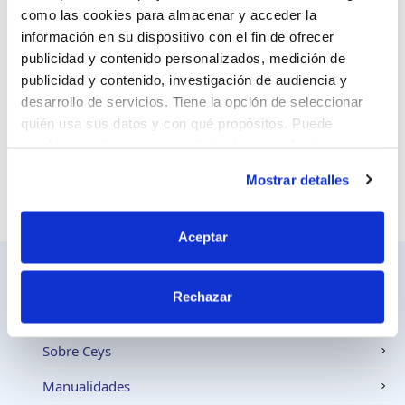
como las cookies para almacenar y acceder la
información en su dispositivo con el fin de ofrecer
Sitio web
publicidad y contenido personalizados, medición de
publicidad y contenido, investigación de audiencia y
desarrollo de servicios. Tiene la opción de seleccionar
quién usa sus datos y con qué propósitos. Puede
cambiar o retirar su consentimiento en cualquier
momento desde la Declaración de cookies o clicando en
Mostrar detalles
el Menú de consentimiento.
Si lo permite, también quisiéramos:
Aceptar
Recopilar información sobre su ubicación
geográfica que puede tener una precisión de varios
Rechazar
metros
Identificar su dispositivo analizándolo activamente
Ceys
para buscar características específicas (huellas
Sobre Ceys
digitales)
Manualidades
Obtenga más información sobre cómo se procesan sus