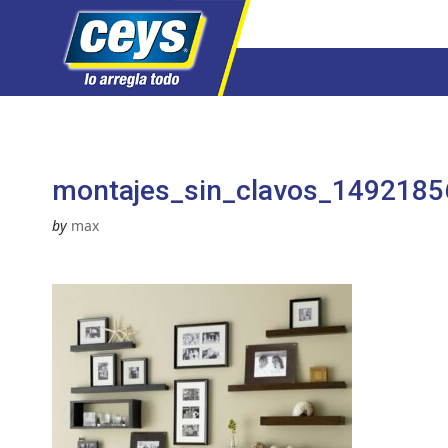
Saltar
al
contenido
montajes_sin_clavos_1492185
by
max