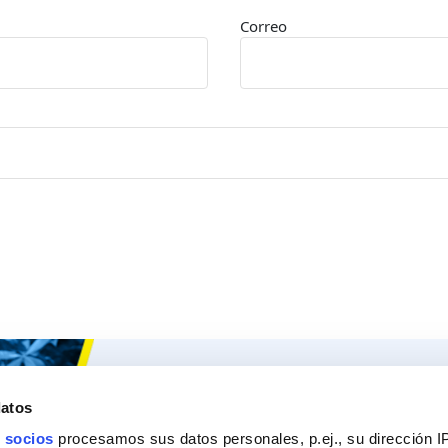
Correo
Ceys
Nuestros 
datos
Sobre Ceys
Produc
 socios
procesamos sus datos personales, p.ej., su dirección I