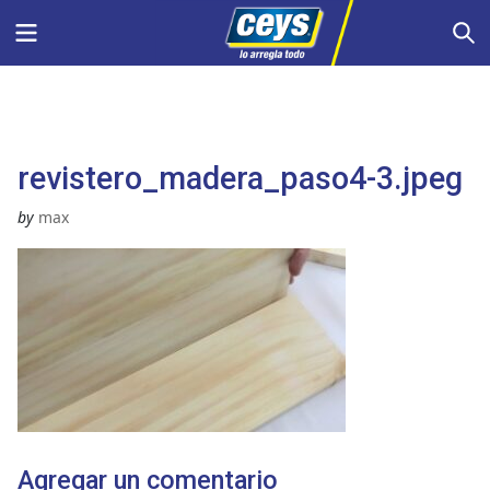
Saltar
Menu
S
al
contenido
revistero_madera_paso4-3.jpeg
by
max
Agregar un comentario