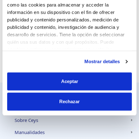
como las cookies para almacenar y acceder la
información en su dispositivo con el fin de ofrecer
Sitio web
publicidad y contenido personalizados, medición de
publicidad y contenido, investigación de audiencia y
desarrollo de servicios. Tiene la opción de seleccionar
quién usa sus datos y con qué propósitos. Puede
cambiar o retirar su consentimiento en cualquier
momento desde la Declaración de cookies o clicando en
Mostrar detalles
el Menú de consentimiento.
Si lo permite, también quisiéramos:
Aceptar
Recopilar información sobre su ubicación
geográfica que puede tener una precisión de varios
Rechazar
metros
Ceys
Identificar su dispositivo analizándolo activamente
para buscar características específicas (huellas
Sobre Ceys
digitales)
Manualidades
Obtenga más información sobre cómo se procesan sus