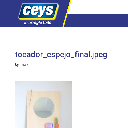
Saltar
al
contenido
tocador_espejo_final.jpeg
by
max