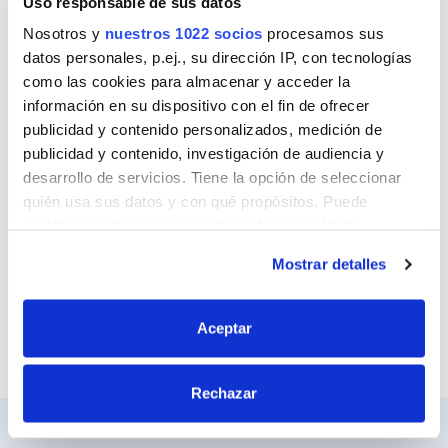
Uso responsable de sus datos
Nombre
Nosotros y
nuestros 1022 socios
procesamos sus
datos personales, p.ej., su dirección IP, con tecnologías
como las cookies para almacenar y acceder la
Correo
información en su dispositivo con el fin de ofrecer
publicidad y contenido personalizados, medición de
publicidad y contenido, investigación de audiencia y
desarrollo de servicios. Tiene la opción de seleccionar
Sitio web
quién usa sus datos y con qué propósitos. Puede
cambiar o retirar su consentimiento en cualquier
momento desde la Declaración de cookies o clicando en
Mostrar detalles
el Menú de consentimiento.
Si lo permite, también quisiéramos:
Aceptar
Recopilar información sobre su ubicación
geográfica que puede tener una precisión de varios
Rechazar
metros
Identificar su dispositivo analizándolo activamente
para buscar características específicas (huellas