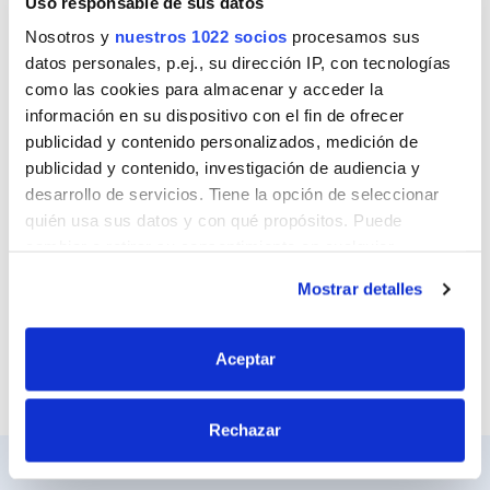
Uso responsable de sus datos
Nombre
Nosotros y
nuestros 1022 socios
procesamos sus
datos personales, p.ej., su dirección IP, con tecnologías
como las cookies para almacenar y acceder la
Correo
información en su dispositivo con el fin de ofrecer
publicidad y contenido personalizados, medición de
publicidad y contenido, investigación de audiencia y
desarrollo de servicios. Tiene la opción de seleccionar
Sitio web
quién usa sus datos y con qué propósitos. Puede
cambiar o retirar su consentimiento en cualquier
momento desde la Declaración de cookies o clicando en
Mostrar detalles
el Menú de consentimiento.
Si lo permite, también quisiéramos:
Aceptar
Recopilar información sobre su ubicación
geográfica que puede tener una precisión de varios
Rechazar
metros
Identificar su dispositivo analizándolo activamente
para buscar características específicas (huellas