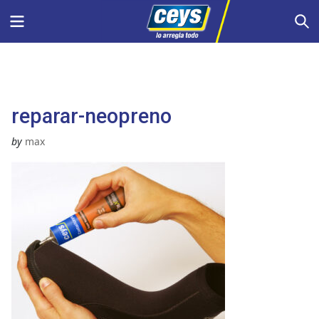
Saltar
Menu
S
al
contenido
reparar-neopreno
by
max