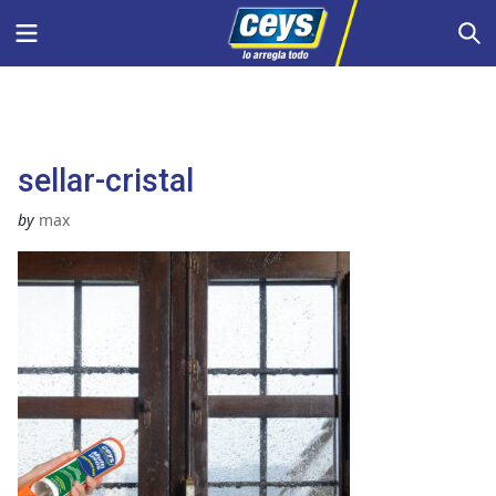
Saltar
Menu
S
al
contenido
sellar-cristal
by
max