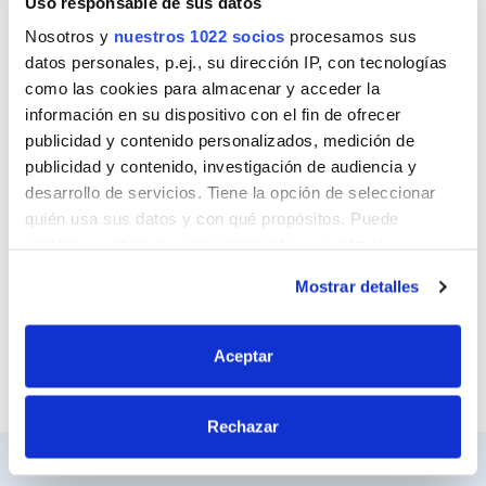
Uso responsable de sus datos
Nombre
Nosotros y
nuestros 1022 socios
procesamos sus
datos personales, p.ej., su dirección IP, con tecnologías
como las cookies para almacenar y acceder la
Correo
información en su dispositivo con el fin de ofrecer
publicidad y contenido personalizados, medición de
publicidad y contenido, investigación de audiencia y
desarrollo de servicios. Tiene la opción de seleccionar
Sitio web
quién usa sus datos y con qué propósitos. Puede
cambiar o retirar su consentimiento en cualquier
momento desde la Declaración de cookies o clicando en
Mostrar detalles
el Menú de consentimiento.
Si lo permite, también quisiéramos:
Aceptar
Recopilar información sobre su ubicación
geográfica que puede tener una precisión de varios
Rechazar
metros
Identificar su dispositivo analizándolo activamente
para buscar características específicas (huellas