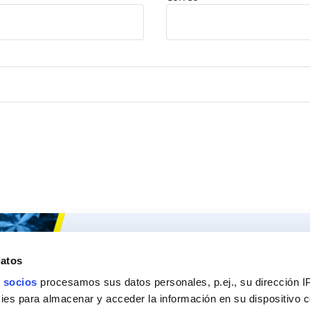
Ceys
Nuestros 
datos
Sobre Ceys
Produc
 socios
procesamos sus datos personales, p.ej., su dirección I
Manualidades
Recom
es para almacenar y acceder la información en su dispositivo co