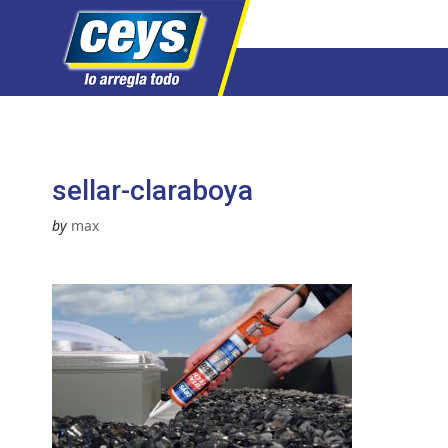
Saltar
al
contenido
sellar-claraboya
by
max