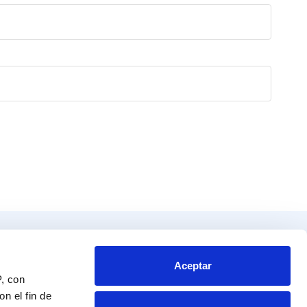
Productos
Contacto
tos
Blvd. Toluca No. 49 y 51.
Aceptar
P, con
Colonia San Andrés Atoto
endador
Naucalpan de Juárez, Edo. de Mex.
n el fin de