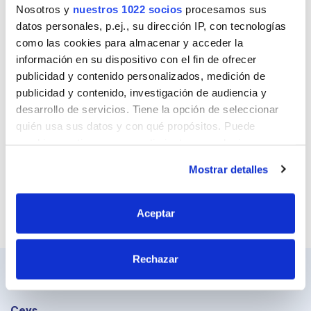
Nosotros y
nuestros 1022 socios
procesamos sus
datos personales, p.ej., su dirección IP, con tecnologías
Correo
como las cookies para almacenar y acceder la
información en su dispositivo con el fin de ofrecer
publicidad y contenido personalizados, medición de
publicidad y contenido, investigación de audiencia y
Sitio web
desarrollo de servicios. Tiene la opción de seleccionar
quién usa sus datos y con qué propósitos. Puede
cambiar o retirar su consentimiento en cualquier
momento desde la Declaración de cookies o clicando en
Mostrar detalles
el Menú de consentimiento.
Si lo permite, también quisiéramos:
Aceptar
Recopilar información sobre su ubicación
geográfica que puede tener una precisión de varios
Rechazar
metros
Identificar su dispositivo analizándolo activamente
para buscar características específicas (huellas
Ceys