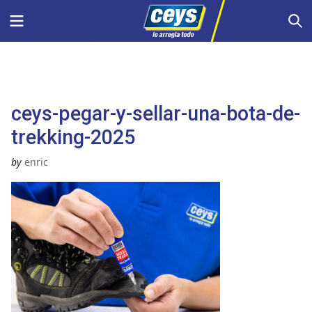
Saltar
Menu
S
al
contenido
ceys-pegar-y-sellar-una-bota-de-
trekking-2025
by
enric