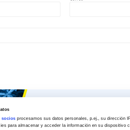
Ceys
Nuestros 
datos
Sobre Ceys
Produc
 socios
procesamos sus datos personales, p.ej., su dirección I
Manualidades
Recom
es para almacenar y acceder la información en su dispositivo co