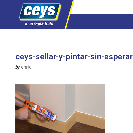
Saltar
al
contenido
ceys-sellar-y-pintar-sin-espera
by
enric