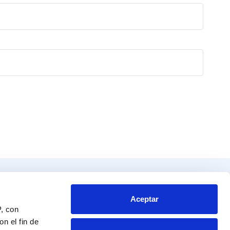
Productos
Contacto
tos
Blvd. Toluca No. 49 y 51.
Aceptar
P, con
Colonia San Andrés Atoto
endador
Naucalpan de Juárez, Edo. de Mex.
n el fin de