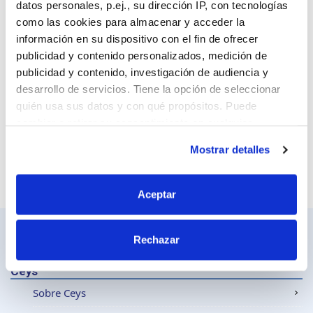
datos personales, p.ej., su dirección IP, con tecnologías
como las cookies para almacenar y acceder la
información en su dispositivo con el fin de ofrecer
publicidad y contenido personalizados, medición de
Sitio web
publicidad y contenido, investigación de audiencia y
desarrollo de servicios. Tiene la opción de seleccionar
quién usa sus datos y con qué propósitos. Puede
cambiar o retirar su consentimiento en cualquier
momento desde la Declaración de cookies o clicando en
Mostrar detalles
el Menú de consentimiento.
Si lo permite, también quisiéramos:
Aceptar
Recopilar información sobre su ubicación
geográfica que puede tener una precisión de varios
Rechazar
metros
Identificar su dispositivo analizándolo activamente
Ceys
para buscar características específicas (huellas
Sobre Ceys
digitales)
Obtenga más información sobre cómo se procesan sus