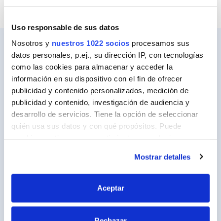
Uso responsable de sus datos
Nosotros y
nuestros 1022 socios
procesamos sus
datos personales, p.ej., su dirección IP, con tecnologías
como las cookies para almacenar y acceder la
Ceys
información en su dispositivo con el fin de ofrecer
Sobre Ceys
publicidad y contenido personalizados, medición de
publicidad y contenido, investigación de audiencia y
Manualidades
desarrollo de servicios. Tiene la opción de seleccionar
Bricolaje
quién usa sus datos y con qué propósitos. Puede
cambiar o retirar su consentimiento en cualquier
Sostenibilidad
momento desde la Declaración de cookies o clicando en
Mostrar detalles
el Menú de consentimiento.
Contacto
Si lo permite, también quisiéramos:
Aceptar
Nuestros Productos
Recopilar información sobre su ubicación
Productos
geográfica que puede tener una precisión de varios
Rechazar