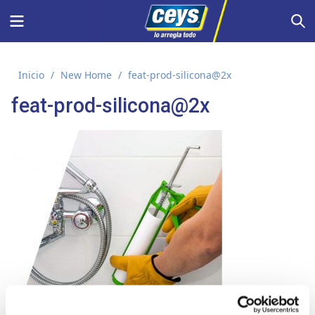
Saltar
Menu
S
al
contenido
Inicio
/
New Home
/
feat-prod-silicona@2x
feat-prod-silicona@2x