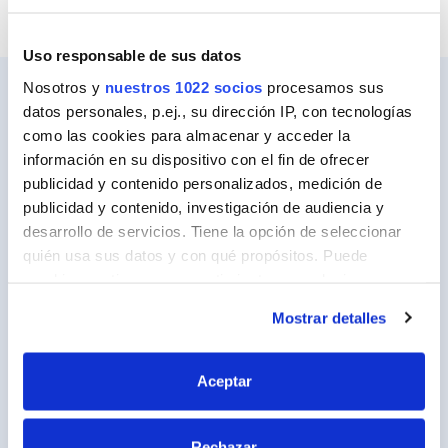
Uso responsable de sus datos
Nosotros y
nuestros 1022 socios
procesamos sus
datos personales, p.ej., su dirección IP, con tecnologías
como las cookies para almacenar y acceder la
Ceys
información en su dispositivo con el fin de ofrecer
Sobre Ceys
publicidad y contenido personalizados, medición de
publicidad y contenido, investigación de audiencia y
Manualidades
desarrollo de servicios. Tiene la opción de seleccionar
Bricolaje
quién usa sus datos y con qué propósitos. Puede
cambiar o retirar su consentimiento en cualquier
Sostenibilidad
momento desde la Declaración de cookies o clicando en
Mostrar detalles
el Menú de consentimiento.
Contacto
Si lo permite, también quisiéramos:
Aceptar
Nuestros Productos
Recopilar información sobre su ubicación
Productos
geográfica que puede tener una precisión de varios
Rechazar