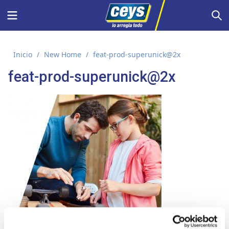
Saltar
Menu
S
al
contenido
Inicio
/
New Home
/
feat-prod-superunick@2x
feat-prod-superunick@2x