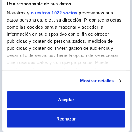
Uso responsable de sus datos
Nosotros y
nuestros 1022 socios
procesamos sus
Ceys
datos personales, p.ej., su dirección IP, con tecnologías
Sobre Ceys
como las cookies para almacenar y acceder la
información en su dispositivo con el fin de ofrecer
Manualidades
publicidad y contenido personalizados, medición de
publicidad y contenido, investigación de audiencia y
Bricolaje
desarrollo de servicios. Tiene la opción de seleccionar
Sostenibilidad
quién usa sus datos y con qué propósitos. Puede
cambiar o retirar su consentimiento en cualquier
Contacto
momento desde la Declaración de cookies o clicando en
Mostrar detalles
el Menú de consentimiento.
Nuestros Productos
Si lo permite, también quisiéramos:
Productos
Aceptar
Recopilar información sobre su ubicación
Recomendador
geográfica que puede tener una precisión de varios
Rechazar
metros
Pregunta al experto
Identificar su dispositivo analizándolo activamente